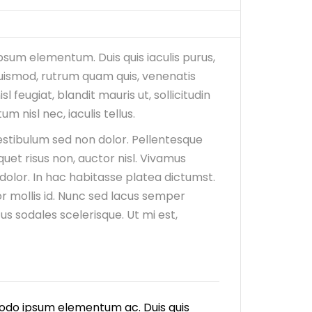
WATER QUALITY MONITORING
psum elementum. Duis quis iaculis purus,
uismod, rutrum quam quis, venenatis
 feugiat, blandit mauris ut, sollicitudin
nisl nec, iaculis tellus.
vestibulum sed non dolor. Pellentesque
uet risus non, auctor nisl. Vivamus
olor. In hac habitasse platea dictumst.
r mollis id. Nunc sed lacus semper
s sodales scelerisque. Ut mi est,
modo ipsum elementum ac. Duis quis