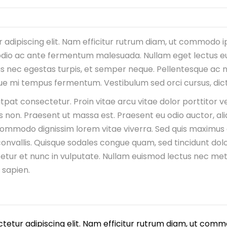
 adipiscing elit. Nam efficitur rutrum diam, ut commodo i
odio ac ante fermentum malesuada. Nullam eget lectus e
s nec egestas turpis, et semper neque. Pellentesque ac nisl
 mi tempus fermentum. Vestibulum sed orci cursus, dictum 
utpat consectetur. Proin vitae arcu vitae dolor porttitor 
s non. Praesent ut massa est. Praesent eu odio auctor, aliq
ommodo dignissim lorem vitae viverra. Sed quis maximus d
nvallis. Quisque sodales congue quam, sed tincidunt dolo
etur et nunc in vulputate. Nullam euismod lectus nec metu
 sapien.
tetur adipiscing elit. Nam efficitur rutrum diam, ut com