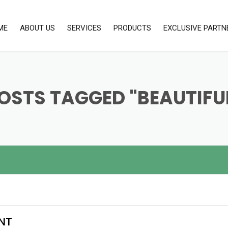
ME
ABOUT US
SERVICES
PRODUCTS
EXCLUSIVE PARTN
OUR SERVICES
LABORATORY & SCEINTIFIC
UNITEC
EQUIPMENTS
CALIBRATION SERVICES
LAB CONSUMABLE
OSTS TAGGED "BEAUTIFU
ENVIRONMENTAL EQUIPMENTS
PROCESS INSTRUMENT
SOFTWARE SOLUTIONS
NT