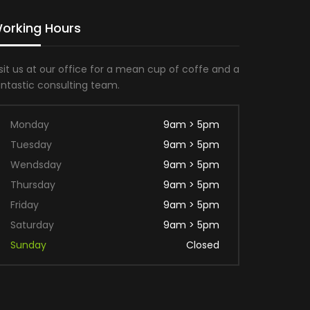
orking Hours
sit us at our office for a mean cup of coffe and a
antastic consulting team.
Monday
9am > 5pm
Tuesday
9am > 5pm
Wendsday
9am > 5pm
Thursday
9am > 5pm
Friday
9am > 5pm
Saturday
9am > 5pm
Sunday
Closed