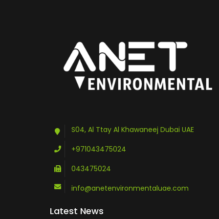
S04, Al Ttay Al Khawaneej Dubai UAE
+971043475024
043475024
info@anetenvironmentaluae.com
Latest News