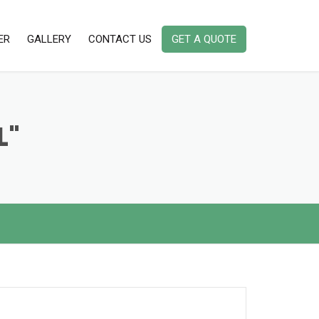
ER
GALLERY
CONTACT US
GET A QUOTE
L"
AMBIENT DUST MONITORING
INSTRUMENTS
AMBIENT AIR QUALITY MONITORING
INDOOR AIR QUALITY MONITORING
INSTRUMENTS IAQ
PORTABLE/ HANDHELD STACK
EMISSION MONITOR
NOISE & VIBRATION MONITORING
INSTRUMENT
ODOR / ODOUR MONITORING
INSTRUMENT