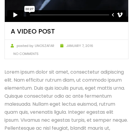
A VIDEO POST
posted by:
UNOSZAFAR
JANUARY 7, 2016
NO COMMENTS
Lorem ipsum dolor sit amet, consectetur adipiscing
elit. Nam efficitur rutrum diam, ut commodo ipsum
elementum. Duis quis iaculis purus, eget mattis urna.
Quisque consectetur odio ac ante fermentum
malesuada. Nullam eget lectus euismod, rutrum
quam quis, venenatis ligula. Integer egestas elit
ipsum. Vivamus nec egestas turpis, et semper neque.
Pellentesque ac nisl feugiat, blandit mauris ut,