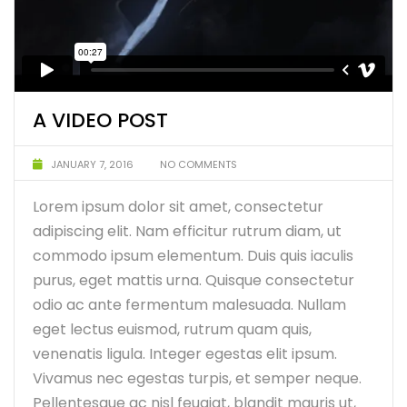
A VIDEO POST
JANUARY 7, 2016
NO COMMENTS
Lorem ipsum dolor sit amet, consectetur
adipiscing elit. Nam efficitur rutrum diam, ut
commodo ipsum elementum. Duis quis iaculis
purus, eget mattis urna. Quisque consectetur
odio ac ante fermentum malesuada. Nullam
eget lectus euismod, rutrum quam quis,
venenatis ligula. Integer egestas elit ipsum.
Vivamus nec egestas turpis, et semper neque.
Pellentesque ac nisl feugiat, blandit mauris ut,