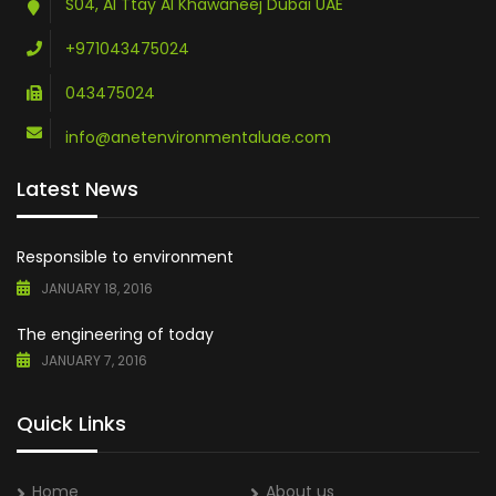
S04, Al Ttay Al Khawaneej Dubai UAE
+971043475024
043475024
info@anetenvironmentaluae.com
Latest News
Responsible to environment
JANUARY 18, 2016
The engineering of today
JANUARY 7, 2016
Quick Links
Home
About us